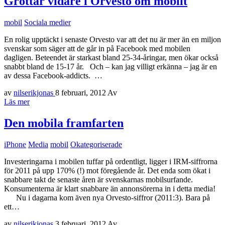
Grottar vidare i Orvesto om mobilt
mobil
Sociala medier
En rolig upptäckt i senaste Orvesto var att det nu är mer än en miljon
svenskar som säger att de går in på Facebook med mobilen
dagligen. Beteendet är starkast bland 25-34-åringar, men ökar också
snabbt bland de 15-17 år. Och – kan jag villigt erkänna – jag är en
av dessa Facebook-addicts. …
av
nilserikjonas
8 februari, 2012
Av
Läs mer
Den mobila framfarten
iPhone
Media
mobil
Okategoriserade
Investeringarna i mobilen tuffar på ordentligt, ligger i IRM-siffrorna
för 2011 på upp 170% (!) mot föregående år. Det enda som ökat i
snabbare takt de senaste åren är svenskarnas mobilsurfande.
Konsumenterna är klart snabbare än annonsörerna in i detta media!
Nu i dagarna kom även nya Orvesto-siffror (2011:3). Bara på
ett…
av
nilserikjonas
3 februari, 2012
Av