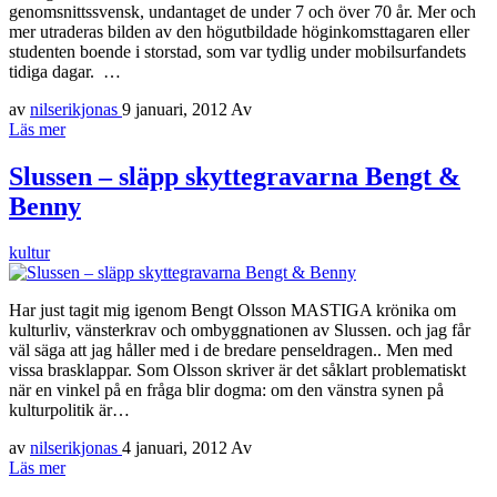
genomsnittssvensk, undantaget de under 7 och över 70 år. Mer och
mer utraderas bilden av den högutbildade höginkomsttagaren eller
studenten boende i storstad, som var tydlig under mobilsurfandets
tidiga dagar. …
av
nilserikjonas
9 januari, 2012
Av
Läs mer
Slussen – släpp skyttegravarna Bengt &
Benny
kultur
Har just tagit mig igenom Bengt Olsson MASTIGA krönika om
kulturliv, vänsterkrav och ombyggnationen av Slussen. och jag får
väl säga att jag håller med i de bredare penseldragen.. Men med
vissa brasklappar. Som Olsson skriver är det såklart problematiskt
när en vinkel på en fråga blir dogma: om den vänstra synen på
kulturpolitik är…
av
nilserikjonas
4 januari, 2012
Av
Läs mer