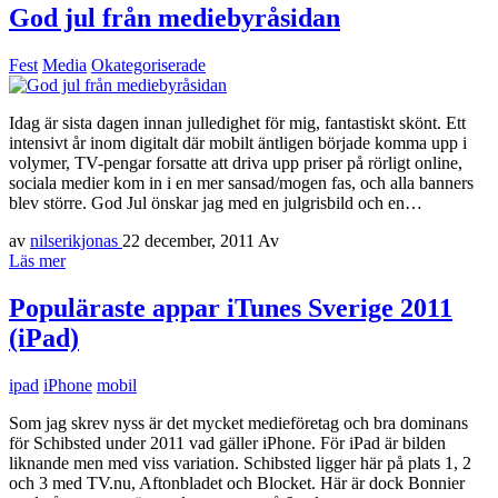
God jul från mediebyråsidan
Fest
Media
Okategoriserade
Idag är sista dagen innan julledighet för mig, fantastiskt skönt. Ett
intensivt år inom digitalt där mobilt äntligen började komma upp i
volymer, TV-pengar forsatte att driva upp priser på rörligt online,
sociala medier kom in i en mer sansad/mogen fas, och alla banners
blev större. God Jul önskar jag med en julgrisbild och en…
av
nilserikjonas
22 december, 2011
Av
Läs mer
Populäraste appar iTunes Sverige 2011
(iPad)
ipad
iPhone
mobil
Som jag skrev nyss är det mycket medieföretag och bra dominans
för Schibsted under 2011 vad gäller iPhone. För iPad är bilden
liknande men med viss variation. Schibsted ligger här på plats 1, 2
och 3 med TV.nu, Aftonbladet och Blocket. Här är dock Bonnier