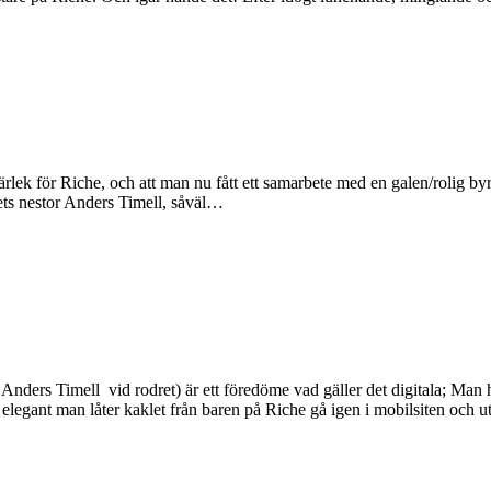
ärlek för Riche, och att man nu fått ett samarbete med en galen/rolig byr
lets nestor Anders Timell, såväl…
ders Timell vid rodret) är ett föredöme vad gäller det digitala; Man ha
 elegant man låter kaklet från baren på Riche gå igen i mobilsiten och