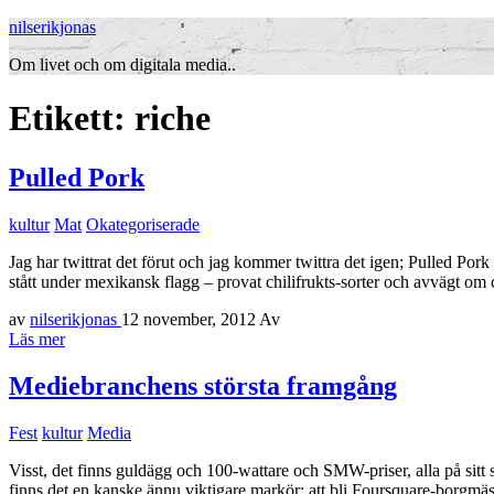
nilserikjonas
Om livet och om digitala media..
Etikett:
riche
Pulled Pork
kultur
Mat
Okategoriserade
Jag har twittrat det förut och jag kommer twittra det igen; Pulled Pork
stått under mexikansk flagg – provat chilifrukts-sorter och avvägt om 
av
nilserikjonas
12 november, 2012
Av
Läs mer
Mediebranchens största framgång
Fest
kultur
Media
Visst, det finns guldägg och 100-wattare och SMW-priser, alla på sit
finns det en kanske ännu viktigare markör: att bli Foursquare-borgm