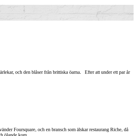
lekar, och den blåser från brittiska öarna. Efter att under ett par år
använder Foursquare, och en bransch som älskar restaurang Riche, då
 och ölande kom…