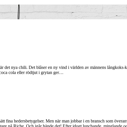
 är det nya chili. Det blåser en ny vind i världen av männens långkoks-kär
coca cola eller rödtjut i grytan ger…
t sätt fina hedersbetygelser. Men när man jobbar i en bransch som över
ästare på Riche. Och igår hände det! Efter idogt lunchande, minglande