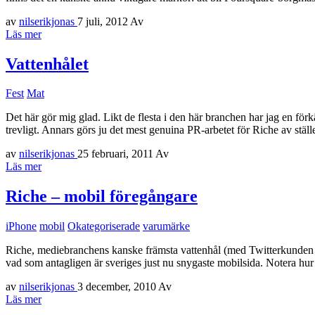
av
nilserikjonas
7 juli, 2012
Av
Läs mer
Vattenhålet
Fest
Mat
Det här gör mig glad. Likt de flesta i den här branchen har jag en förk
trevligt. Annars görs ju det mest genuina PR-arbetet för Riche av stäl
av
nilserikjonas
25 februari, 2011
Av
Läs mer
Riche – mobil föregångare
iPhone
mobil
Okategoriserade
varumärke
Riche, mediebranchens kanske främsta vattenhål (med Twitterkunden An
vad som antagligen är sveriges just nu snygaste mobilsida. Notera hur
av
nilserikjonas
3 december, 2010
Av
Läs mer