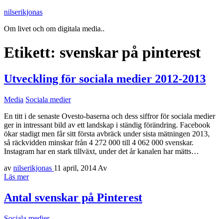
nilserikjonas
Om livet och om digitala media..
Etikett:
svenskar på pinterest
Utveckling för sociala medier 2012-2013
Media
Sociala medier
En titt i de senaste Ovesto-baserna och dess siffror för sociala medier
ger in intressant bild av ett landskap i ständig förändring. Facebook
ökar stadigt men får sitt första avbräck under sista mätningen 2013,
så räckvidden minskar från 4 272 000 till 4 062 000 svenskar.
Instagram har en stark tillväxt, under det år kanalen har mätts…
av
nilserikjonas
11 april, 2014
Av
Läs mer
Antal svenskar på Pinterest
Sociala medier