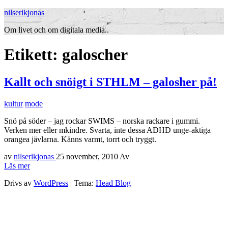
nilserikjonas
Om livet och om digitala media..
Etikett:
galoscher
Kallt och snöigt i STHLM – galosher på!
kultur
mode
Snö på söder – jag rockar SWIMS – norska rackare i gummi.
Verken mer eller mkindre. Svarta, inte dessa ADHD unge-aktiga
orangea jävlarna. Känns varmt, torrt och tryggt.
av
nilserikjonas
25 november, 2010
Av
Läs mer
Drivs av
WordPress
|
Tema:
Head Blog