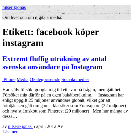
nilserikjonas
Om livet och om digitala media..
Etikett:
facebook köper
instagram
Extremt fluffig uträkning av antal
svenska användare på Instagram
iPhone
Media
Okategoriserade
Sociala medier
Har själv försökt googla mig till ett svar på frågan, men gått bet.
Försöker mig därför på en egen bakåtberäkning. Instagram har
enligt uppgift 25 miljoner användare globalt, vilket gör att
fototjänsten gått om gamla klassiker som Foursquare (22 miljoner)
och nya stjärnskott som Pinterest (20 miljoner) Men hur många av
dessa…
av
nilserikjonas
5 april, 2012
Av
Läs mer