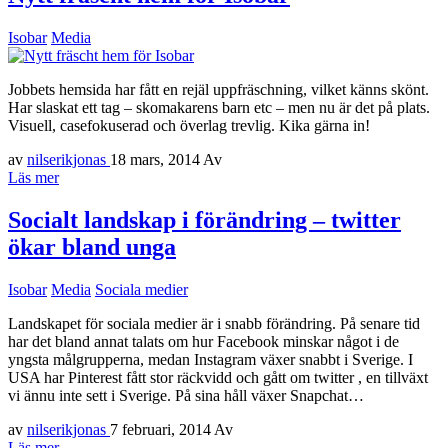
Isobar
Media
Jobbets hemsida har fått en rejäl uppfräschning, vilket känns skönt.
Har slaskat ett tag – skomakarens barn etc – men nu är det på plats.
Visuell, casefokuserad och överlag trevlig. Kika gärna in!
av
nilserikjonas
18 mars, 2014
Av
Läs mer
Socialt landskap i förändring – twitter
ökar bland unga
Isobar
Media
Sociala medier
Landskapet för sociala medier är i snabb förändring. På senare tid
har det bland annat talats om hur Facebook minskar något i de
yngsta målgrupperna, medan Instagram växer snabbt i Sverige. I
USA har Pinterest fått stor räckvidd och gått om twitter , en tillväxt
vi ännu inte sett i Sverige. På sina håll växer Snapchat…
av
nilserikjonas
7 februari, 2014
Av
Läs mer