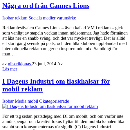
Några ord från Cannes Lions
Isobar
reklam
Sociala medier
varumärke
Reklamfestivalen Cannes Lions – även kallad VM i reklam – gick
som vanligt av stapeln veckan innan midsommar. Jag hade förmånen
att åka ner en snabb sväng, och det var mycket trevligt. Det är alltid
ett stort gäng svensk på plats, och den lilla klubben uppblandad med
internationella reklamare ger en inspirerande mix. Samtidigt får
man…
av
nilserikjonas
23 juni, 2014
Av
Läs mer
I Dagens Industri om flaskhalsar för
mobil reklam
Isobar
Media
mobil
Okategoriserade
För ett tag sedan pratadejag med DI om mobilt, och om varför inte
annönspengar och kreativt fokus flyttar till den mobila kanalen lika
snabbt som konsumenternas rör sig dit. (C) Dagens Industri