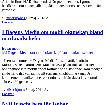
Artikeln finns HÄR, dock endast för prenumeranter. I grunden
handlar det om en omställning, där annonsörer måste testa och mäte
värde av…
av
nilserikjonas
19 maj, 2014
Av
Läs mer
I Dagens Media om mobil okunskap bland
marknadschefer
Isobar
mobil
I senaste numret av Dagens Media finns en artikel utifrån
Marknadschefsbarometern. Man tar fasta på att trots att allt fler
börjar annonsera mobilt är det fortfarande en stor andel som medger
att de har dålig koll på mobilt som marknadsföringskanal. Jag
kommernerar i artikeln mer eller mindre utifrån dessa huvudpunkter;
Inse verkligehen –…
av
nilserikjonas
6 maj, 2014
Av
Läs mer
Nytt fräscht hem för Isobar