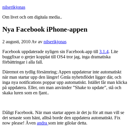
nilserikjonas
Om livet och om digitala media..
Nya Facebook iPhone-appen
2 augusti, 2010
Av
av
nilserikjonas
Facebook uppdaterade nyligen sin Facebook-app till
3.1.4
. Lite
buggfixar o grejer kopplat till OS4 tror jag, inga dramatiska
förbättringar i alla fall.
Däremot en tydlig försämring; Appen uppdaterar inte automatiskt
när man startar upp den längre! Gmla nyhetsflödet ligger där, och
inga nya notifications poppar upp automatiskt. Istället får man klicka
på uppdatera. Eller, om man använder ”Shake to update”, stå och
skaka luren som en fjant..
Dåligt Facebook. När man startar appen är det ju för att man vill se
det senaste som hänt, alltså borde den uppdatera automatiskt. Fix
now please! Även
andra
som inte gilolar detta.