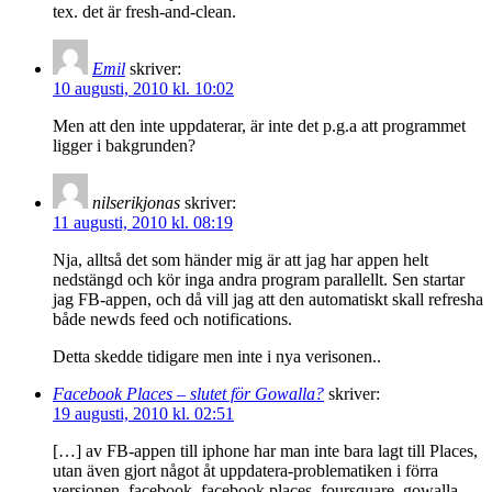
tex. det är fresh-and-clean.
Emil
skriver:
10 augusti, 2010 kl. 10:02
Men att den inte uppdaterar, är inte det p.g.a att programmet
ligger i bakgrunden?
nilserikjonas
skriver:
11 augusti, 2010 kl. 08:19
Nja, alltså det som händer mig är att jag har appen helt
nedstängd och kör inga andra program parallellt. Sen startar
jag FB-appen, och då vill jag att den automatiskt skall refresha
både newds feed och notifications.
Detta skedde tidigare men inte i nya verisonen..
Facebook Places – slutet för Gowalla?
skriver:
19 augusti, 2010 kl. 02:51
[…] av FB-appen till iphone har man inte bara lagt till Places,
utan även gjort något åt uppdatera-problematiken i förra
versionen. facebook, facebook places, foursquare, gowalla,