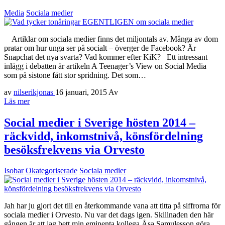
Media
Sociala medier
Artiklar om sociala medier finns det miljontals av. Många av dom
pratar om hur unga ser på socialt – överger de Facebook? Är
Snapchat det nya svarta? Vad kommer efter KiK? Ett intressant
inlägg i debatten är artikeln A Teenager’s View on Social Media
som på sistone fått stor spridning. Det som…
av
nilserikjonas
16 januari, 2015
Av
Läs mer
Social medier i Sverige hösten 2014 –
räckvidd, inkomstnivå, könsfördelning
besöksfrekvens via Orvesto
Isobar
Okategoriserade
Sociala medier
Jah har ju gjort det till en återkommande vana att titta på siffrorna för
sociala medier i Orvesto. Nu var det dags igen. Skillnaden den här
gången är att jag bett min eminenta kollega Åsa Samulesson göra