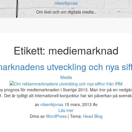
nilserikjonas
Om livet och om digitala media..
Etikett:
mediemarknad
rknadens utveckling och nya siff
Media
en ny prognos för mediemarknaden i Sverige 2013. Man tror på en nedg
. Det är tydligt att internationell konjunktur har sin påverkan på sv
av
nilserikjonas
15 mars, 2013
Av
Läs mer
Drivs av
WordPress
|
Tema:
Head Blog