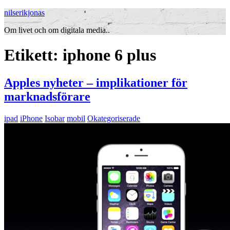
nilserikjonas
Om livet och om digitala media..
Etikett:
iphone 6 plus
Apples nyheter – implikationer för
marknadsförare
ipad
iPhone
Isobar
mobil
Okategoriserade