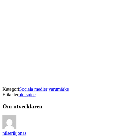
Kategori
Sociala medier
varumärke
Etiketter
old spice
Om utvecklaren
nilserikjonas